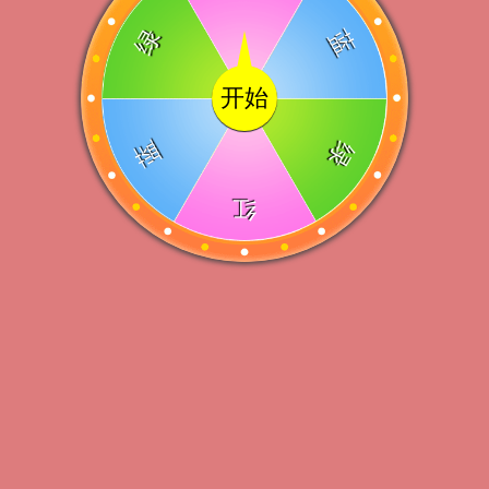
绿
蓝
开始
蓝
绿
红