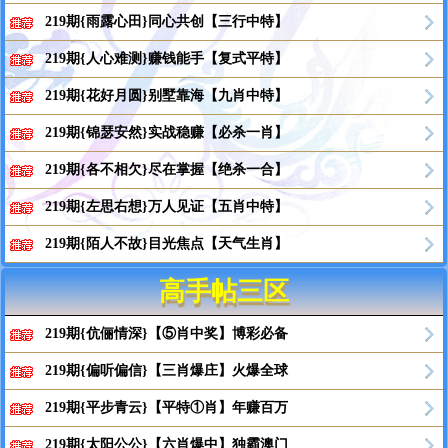
219期{雨露心田}同心共创【三行中特】
219期{人心难测}赚钱能手【复式平特】
219期{花好月圆}别墅靠海【九肖中特】
219期{锦瑟安然}实战稳赚【必杀一肖】
219期{各不相欠}尽在掌握【绝杀一合】
219期{左思右想}万人见证【五肖中特】
219期{陌人不故}目光焦点【天气生肖】
高手帖三区
219期{伉俪情深}【⑤肖中奖】博彩必备
219期{偏听偏信}【三肖爆庄】火爆全球
219期{平步青云}【平特①肖】年赚百万
219期{太阳公公}【六肖爆中】独霸澳门