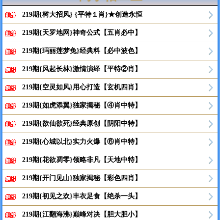
219期{树大招风} {平特１肖}★创造永恒
219期{天罗地网}神奇公式【五肖必中】
219期{玛丽莲梦兔}经典料【必中波色】
219期{风起长林}激情演绎【平特②肖】
219期{空灵如风}用心打造【玄机四肖】
219期{如虎添翼}独家揭秘【④肖中特】
219期{欲仙欲死}经典原创【阴阳中特】
219期{心城以北}实力火爆【⑥肖中特】
219期{花欲凋零}领略非凡【天地中特】
219期{开门见山}独家揭秘【彩色四肖】
219期{初见之欢}丰衣足食【绝杀一头】
219期{江翻海沸}巅峰对决【胆大胆小】