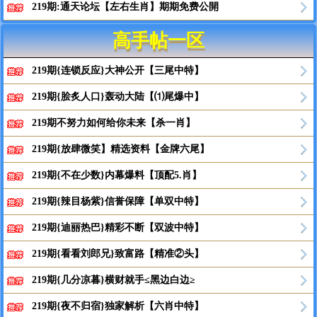
219期:通天论坛【左右生肖】期期免费公開
高手帖一区
219期{连锁反应}大神公开【三尾中特】
219期{脍炙人口}轰动大陆【⑴尾爆中】
219期不努力如何给你未来【杀一肖】
219期{放肆微笑】精选资料【金牌六尾】
219期{不在少数}内幕爆料【顶配5.肖】
219期{辣目杨紫}信誉保障【单双中特】
219期{迪丽热巴}精彩不断【双波中特】
219期{看看刘郎兄}致富路【精准②头】
219期{几分凉暮}横财就手≤黑边白边≥
219期{夜不归宿}独家解析【六肖中特】