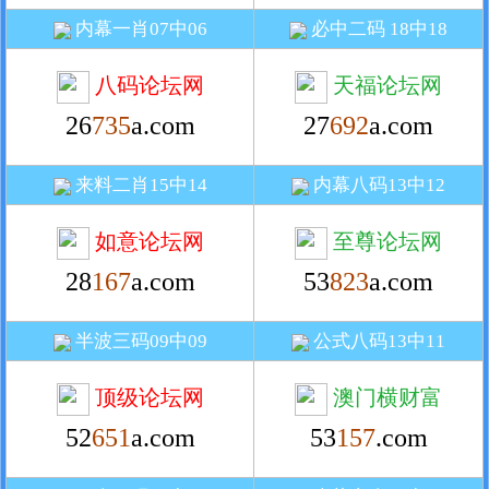
内幕一肖07中06
必中二码 18中18
八码论坛网
天福论坛网
26
735
a.com
27
692
a.com
来料二肖15中14
内幕八码13中12
如意论坛网
至尊论坛网
28
167
a.com
53
823
a.com
半波三码09中09
公式八码13中11
顶级论坛网
澳门横财富
52
651
a.com
53
157
.com