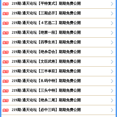
219期:通天论坛【平特复式】期期免费公開
219期:通天论坛【三期必开】期期免费公開
219期:通天论坛【４艺选二】期期免费公開
219期:通天论坛【绝禁一段】期期免费公開
219期:通天论坛【四季生肖】期期免费公開
219期:通天论坛【绝杀②合】期期免费公開
219期:通天论坛【文臣武将】期期免费公開
219期:通天论坛【三半单双】期期免费公開
219期:通天论坛【⒏码中特】期期免费公開
219期:通天论坛【三头中特】期期免费公開
219期:通天论坛【绝杀二尾】期期免费公開
219期:通天论坛【必中三码】期期免费公開